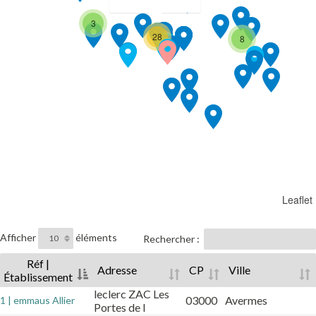
3
28
8
Leaflet
Afficher
éléments
Rechercher :
Réf |
Adresse
CP
Ville
Établissement
leclerc ZAC Les
03000
Avermes
1 | emmaus Allier
Portes de l